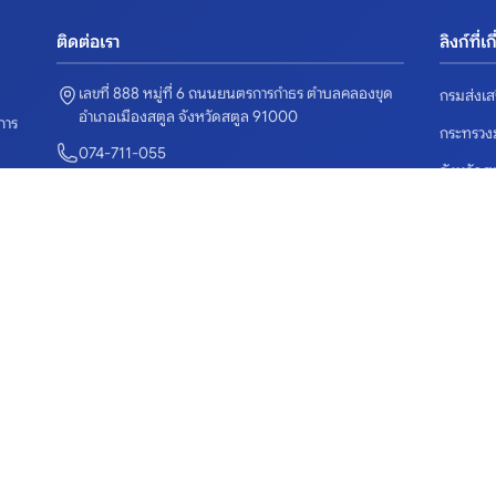
ติดต่อเรา
ลิงก์ที่เ
เลขที่ 888 หมู่ที่ 6 ถนนยนตรการกำธร ตำบลคลองขุด
กรมส่งเส
อำเภอเมืองสตูล จังหวัดสตูล 91000
การ
กระทรว
074-711-055
จังหวัดส
satunpao@gmail.com
ระบบจัดซ
© 2026 องค์การบริหารส่วนจังหวัดสตูล. สงวนลิขสิทธิ์.
ลิงก์ด่วน