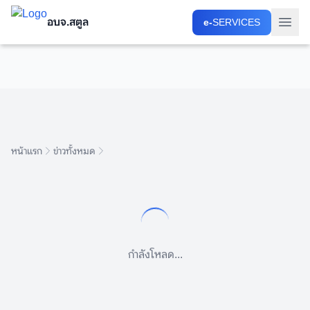
อบจ.สตูล
อบจ.สตูล
e-
e-
SERVICES
SERVICES
หน้าแรก
ข่าวทั้งหมด
กำลังโหลด...