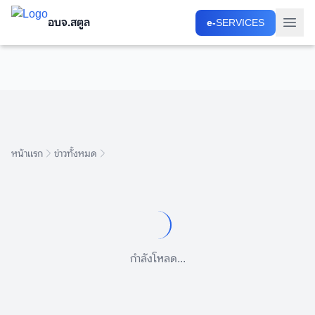
อบจ.สตูล
อบจ.สตูล
e-
e-
SERVICES
SERVICES
หน้าแรก
ข่าวทั้งหมด
กำลังโหลด...