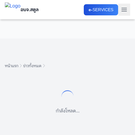
อบจ.สตูล
อบจ.สตูล
e-
e-
SERVICES
SERVICES
หน้าแรก
ข่าวทั้งหมด
กำลังโหลด...