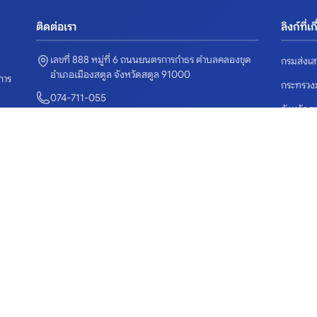
ติดต่อเรา
ลิงก์ที่เ
เลขที่ 888 หมู่ที่ 6 ถนนยนตรการกำธร ตำบลคลองขุด
กรมส่งเส
อำเภอเมืองสตูล จังหวัดสตูล 91000
การ
กระทรว
074-711-055
จังหวัดส
satunpao@gmail.com
ระบบจัดซ
© 2026 องค์การบริหารส่วนจังหวัดสตูล. สงวนลิขสิทธิ์.
ลิงก์ด่วน