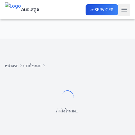
อบจ.สตูล
อบจ.สตูล
e-
e-
SERVICES
SERVICES
หน้าแรก
ข่าวทั้งหมด
กำลังโหลด...